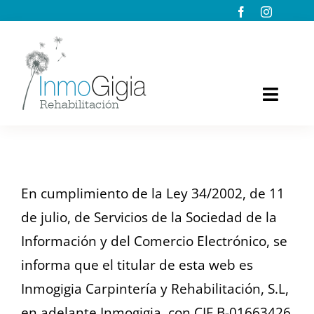
Saltar
al
contenido
Toggl
Naviga
INICIO
EMPRESA
En cumplimiento de la Ley 34/2002, de 11
de julio, de Servicios de la Sociedad de la
SERVICIOS
Información y del Comercio Electrónico, se
TRABAJOS
informa que el titular de esta web es
Inmogigia Carpintería y Rehabilitación, S.L,
BLOG
en adelante Inmogigia, con CIF B-01663426