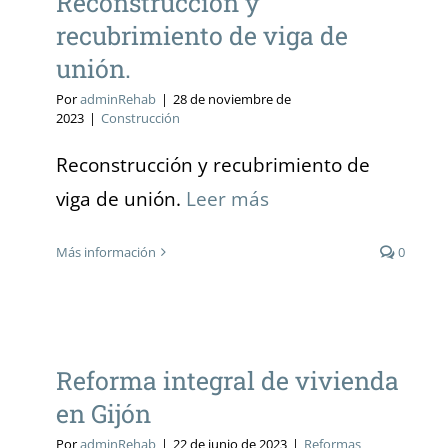
Reconstrucción y
recubrimiento de viga de
unión.
Por
adminRehab
|
28 de noviembre de
2023
|
Construcción
Reconstrucción y recubrimiento de
viga de unión.
Leer más
Más información
0
Reforma integral de vivienda en
Gijón
Reforma integral de vivienda
en Gijón
Por
adminRehab
|
22 de junio de 2023
|
Reformas