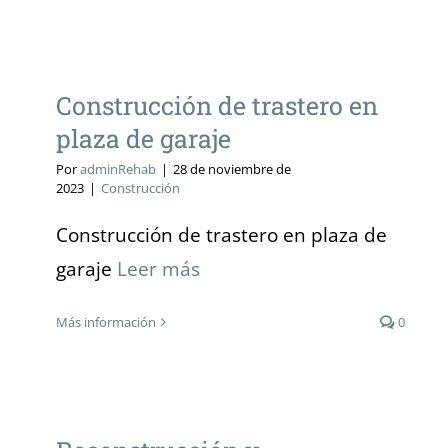
Construcción de trastero en
plaza de garaje
Construcción de trastero en
plaza de garaje
Por
adminRehab
|
28 de noviembre de
2023
|
Construcción
Construcción de trastero en plaza de
garaje
Leer más
Más información
0
Reconstrucción y recubrimiento
de viga de unión.