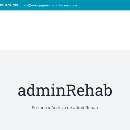
985 029 280
|
info@inmogigiarehabilitacion.com
adminRehab
Portada
»
Archivo de adminRehab