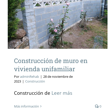
Construcción de muro en
vivienda unifamiliar
Construcción de muro en
vivienda unifamiliar
Por
adminRehab
|
28 de noviembre de
2023
|
Construcción
Construcción de
Leer más
Más información
0