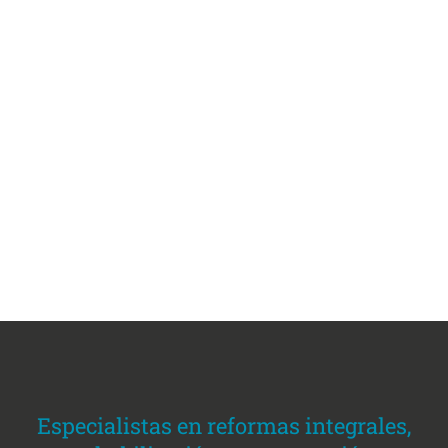
PÍDENOS PRESUPUESTO SIN
COMPROMISO
La satisfacción de nuestros clientes es
nuestra prioridad.
Inmogigia Rehabilitación trabaja para que
el resultado final sea óptimo y con todas
las garantías.
PRESUPUESTO PERSONALIZADO
Especialistas en reformas integrales,