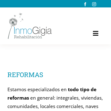
Saltar
al
contenido
Toggl
Naviga
INICIO
EMPRESA
REFORMAS
SERVICIOS
Estamos especializados en
todo tipo de
TRABAJOS
reformas
en general: integrales, viviendas,
comunidades, locales comerciales, naves
BLOG